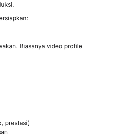
uksi.
ersiapkan:
wakan. Biasanya video profile
o, prestasi)
san